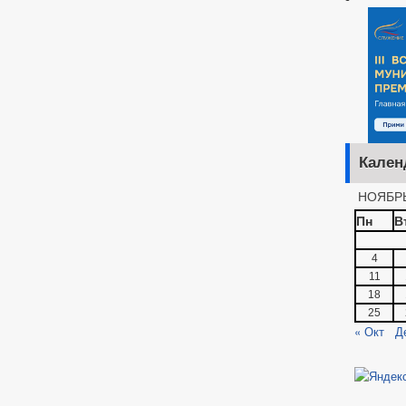
Кален
НОЯБРЬ
Пн
В
4
11
18
25
« Окт
Д