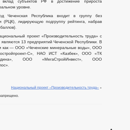
 вклад субъектов РФ в достижение прироста
ральном уровне.
од Чеченская Республика входит в группу без
и (РЦК), лидирующую подгруппу рейтинга, набрав
 баллов).
ациональный проект «Производительность труда» с
а являются 13 предприятий Чеченской Республики. В
ии как — ООО «Чеченские минеральные воды», ООО
остройпроект-С», НАО ИСТ «Казбек», ООО «ТК
одина», ООО «МегаСтройИнвест», ООО
ос».
Национальный проект «Производительность труда»
»
запрещено.