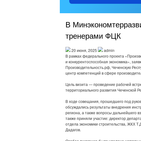
В Минэкономтерразви
тренерами ФЦК
20 июня, 2025
admin
В рамках федерального проекта «Произв
и конкурентоспособная экономика», заяв
Производительность.рф, Чеченскую Рес
центр компетенций в сфере производител
Цель визита — проведение рабочей встр
территориального развития Чеченской Ре
В ходе совещания, прошедшего под руко
обсуждались результаты внедрения инст
региона, а также вопросы дальнейшего в
также приняли участие: директор департ
отдела экономики строительства, ЖКХ Т.
Дадагов.
Особое внимание было уделено новому 