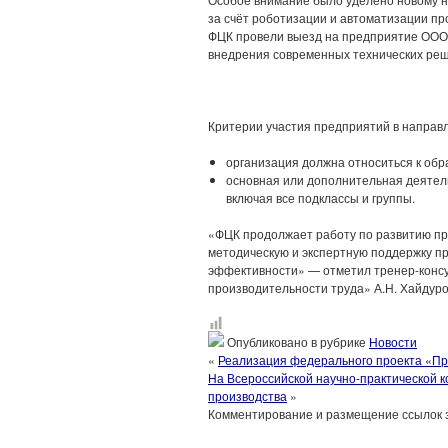
за счёт роботизации и автоматизации пр
ФЦК провели выезд на предприятие ООО
внедрения современных технических ре
Критерии участия предприятий в направ
организация должна относиться к о
основная или дополнительная деятел
включая все подклассы и группы.
«ФЦК продолжает работу по развитию пр
методическую и экспертную поддержку пр
эффективности» — отметил тренер-конс
производительности труда» А.Н. Хайдуро
Опубликовано в рубрике
Новости
«
Реализация федерального проекта «Пр
На Всероссийской научно-практической 
производства
»
Комментирование и размещение ссылок 