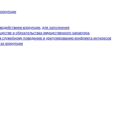
коррупции
иводействием коррупции, для заполнения
уществе и обязательствах имущественного характера
к служебному поведению и урегулированию конфликта интересов
тах коррупции