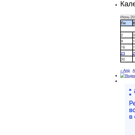
Кал
Июнь 20
Пн
2
3
9
1
16
1
23
2
30
« Апр
А