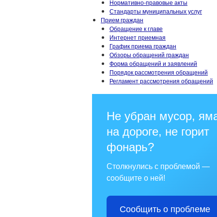
Нормативно-правовые акты
Стандарты муниципальных услуг
Прием граждан
Обращение к главе
Интернет приемная
График приема граждан
Обзоры обращений граждан
Форма обращений и заявлений
Порядок рассмотрения обращений
Регламент рассмотрения обращений
Не убран мусор, ям
на дороге, не горит
фонарь?
Столкнулись с проблемой —
сообщите о ней!
Сообщить о проблеме