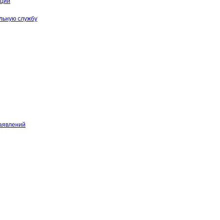
кции
льную службу
аявлений