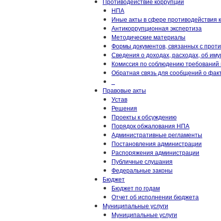
Противодействие коррупции
НПА
Иные акты в сфере противодействия 
Антикоррупционная экспертиза
Методические материалы
Формы документов, связанных с прот
Сведения о доходах, расходах, об им
Комиссия по соблюдению требований 
Обратная связь для сообщений о фак
_
Правовые акты
Устав
Решения
Проекты к обсуждению
Порядок обжалования НПА
Административные регламенты
Постановления администрации
Распоряжения администрации
Публичные слушания
Федеральные законы
Бюджет
Бюджет по годам
Отчет об исполнении бюджета
Муниципальные услуги
Муниципальные услуги