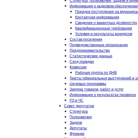
Структура, полномочия, задачи и фун
Информация о кадровом обеспечении
Порядок поступления на муниципа
Контактная информация
Сведения о вакантных должностях
Квалификационные требования
Условия и результаты конкурсов
Состав поселения
Подведомственные организации
Предпринимательство
Статистические данные
Сход граждан
Комиссии
Рабочая группа по ДНВ
Тексты официальных выступлений и з
Целевые программы
Закупка товаров, работ и услуг
Информация о результатах проверок
ГО и ЧС
Совет депутатов
Структура
Полномочия
Задачи
Депутаты
Функции