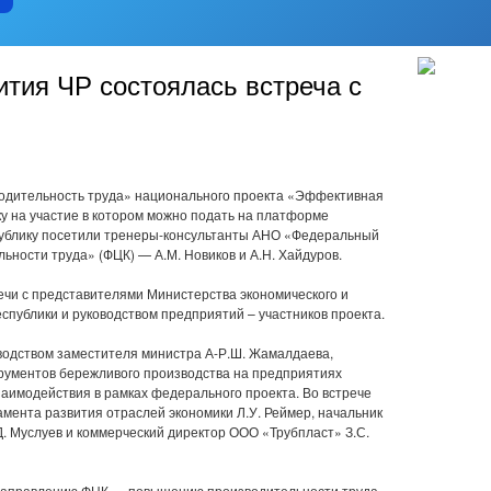
тия ЧР состоялась встреча с
одительность труда» национального проекта «Эффективная
ку на участие в котором можно подать на платформе
публику посетили тренеры-консультанты АНО «Федеральный
ьности труда» (ФЦК) — А.М. Новиков и А.Н. Хайдуров.
ечи с представителями Министерства экономического и
спублики и руководством предприятий – участников проекта.
водством заместителя министра А-Р.Ш. Жамалдаева,
рументов бережливого производства на предприятиях
заимодействия в рамках федерального проекта. Во встрече
амента развития отраслей экономики Л.У. Реймер, начальник
Д. Муслуев и коммерческий директор ООО «Трубпласт» З.С.
направлению ФЦК — повышению производительности труда