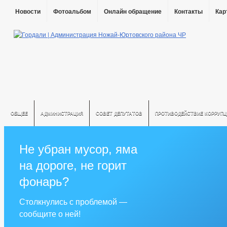
Новости
Фотоальбом
Онлайн обращение
Контакты
Кар
ОБЩЕЕ
АДМИНИСТРАЦИЯ
СОВЕТ ДЕПУТАТОВ
ПРОТИВОДЕЙСТВИЕ КОРРУПЦ
Не убран мусор, яма
на дороге, не горит
фонарь?
Столкнулись с проблемой —
сообщите о ней!