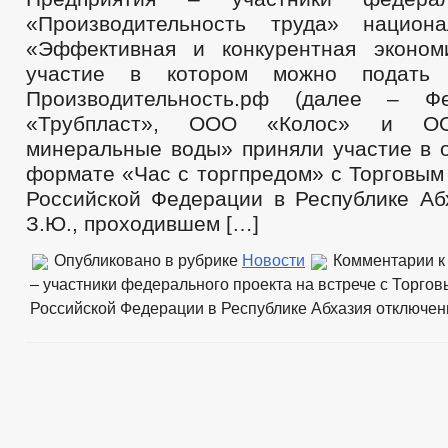
Формы документов, связанных с противодействием коррупции, для з
«Производительность труда» национа
Сведения о доходах, расходах, об имуществе и обязательствах имущ
«Эффективная и конкурентная эконом
Комиссия по соблюдению требований к служебному поведению и уре
Обратная связь для сообщений о фактах коррупции
участие в котором можно подать
_
Производительность.рф (далее – Ф
Правовые акты
«Трубпласт», ООО «Колос» и ОО
Устав
Решения
минеральные воды» приняли участие в о
Проекты к обсуждению
формате «Час с торгпредом» с Торговым
Порядок обжалования НПА
Административные регламенты
Российской Федерации в Республике Аб
Постановления администрации
З.Ю., проходившем […]
Распоряжения администрации
Публичные слушания
Опубликовано в рубрике
Новости
Комментарии
к
Федеральные законы
Бюджет
– участники федерального проекта на встрече с Торго
Бюджет по годам
Российской Федерации в Республике Абхазия
отключе
Отчет об исполнении бюджета
Муниципальные услуги
Муниципальные услуги
Нормативно-правовые акты
Стандарты муниципальных услуг
Прием граждан
Обращение к главе
Интернет приемная